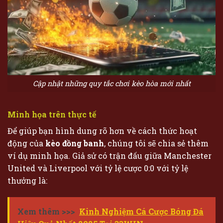
Cập nhật những quy tắc chơi kèo hòa mới nhất
Minh họa trên thực tế
Để giúp bạn hình dung rõ hơn về cách thức hoạt
động của
kèo đồng banh
, chúng tôi sẽ chia sẻ thêm
ví dụ minh họa. Giả sử có trận đấu giữa Manchester
United và Liverpool với tỷ lệ cược 0:0 với tỷ lệ
thưởng là:
Xem thêm >>>
Kinh Nghiệm Cá Cược Bóng Đá