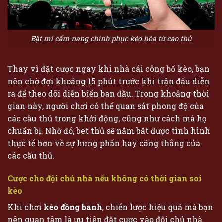
Bật mí cẩm nang chinh phục kèo hòa từ cao thủ
Thay vì đặt cược ngay khi nhà cái công bố kèo, bạn
nên chờ đợi khoảng 15 phút trước khi trận đấu diễn
ra để theo dõi diễn biến ban đầu. Trong khoảng thời
gian này, người chơi có thể quan sát phong độ của
các cầu thủ trong khởi động, cũng như cách mà họ
chuẩn bị. Nhờ đó, bet thủ sẽ nắm bắt được tình hình
thực tế hơn về sự hưng phấn hay căng thẳng của
các cầu thủ.
Cược cho đội chủ nhà nếu không có thời gian soi
kèo
Khi chơi
kèo đồng banh
, chiến lược hiệu quả mà bạn
nên quan tâm là ưu tiên đặt cược vào đội chủ nhà.