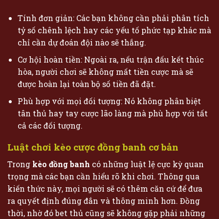
Tính đơn giản: Các bạn không cần phải phân tích
tỷ số chênh lệch hay các yếu tố phức tạp khác mà
chỉ cần dự đoán đội nào sẽ thắng.
Cơ hội hoàn tiền: Ngoài ra, nếu trận đấu kết thúc
hòa, người chơi sẽ không mất tiền cược mà sẽ
được hoàn lại toàn bộ số tiền đã đặt.
Phù hợp với mọi đối tượng: Nó không phân biệt
tân thủ hay tay cược lão làng mà phù hợp với tất
cả các đối tượng.
Luật chơi kèo cược đồng banh cơ bản
Trong
kèo đồng banh
có những luật lệ cực kỳ quan
trọng mà các bạn cần hiểu rõ khi chơi. Thông qua
kiến thức này, mọi người sẽ có thêm căn cứ để đưa
ra quyết định đúng đắn và thông minh hơn. Đồng
thời, nhờ đó bet thủ cũng sẽ không gặp phải những