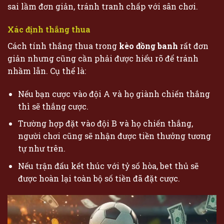
sai lầm đơn giản, tránh tranh chấp với sân chơi.
Xác định thắng thua
Cách tính thắng thua trong
kèo đồng banh
rất đơn
giản nhưng cũng cần phải được hiểu rõ để tránh
nhầm lẫn. Cụ thể là:
Nếu bạn cược vào đội A và họ giành chiến thắng
thì sẽ thắng cược.
Trường hợp đặt vào đội B và họ chiến thắng,
người chơi cũng sẽ nhận được tiền thưởng tương
tự như trên.
Nếu trận đấu kết thúc với tỷ số hòa, bet thủ sẽ
được hoàn lại toàn bộ số tiền đã đặt cược.