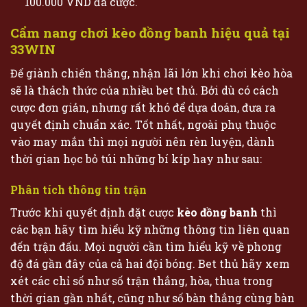
100.000 VND đã cược.
Cẩm nang chơi kèo đồng banh hiệu quả tại
33WIN
Để giành chiến thắng, nhận lãi lớn khi chơi kèo hòa
sẽ là thách thức của nhiều bet thủ. Bởi dù có cách
cược đơn giản, nhưng rất khó để dựa doán, đưa ra
quyết định chuẩn xác. Tốt nhất, ngoài phụ thuộc
vào may mắn thì mọi người nên rèn luyện, dành
thời gian học bỏ túi những bí kíp hay như sau:
Phân tích thông tin trận
Trước khi quyết định đặt cược
kèo đồng banh
thì
các bạn hãy tìm hiểu kỹ những thông tin liên quan
đến trận đấu. Mọi người cần tìm hiểu kỹ về phong
độ đá gần đây của cả hai đội bóng. Bet thủ hãy xem
xét các chỉ số như số trận thắng, hòa, thua trong
thời gian gần nhất, cũng như số bàn thắng cùng bàn