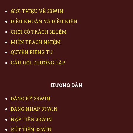
GIỚI THIỆU VỀ 33WIN
ĐIỀU KHOẢN VÀ ĐIỀU KIỆN
CHƠI CÓ TRÁCH NHIỆM
MIỄN TRÁCH NHIỆM
QUYỀN RIÊNG TƯ
CÂU HỎI THƯỜNG GẶP
HƯỚNG DẪN
ĐĂNG KÝ 33WIN
ĐĂNG NHẬP 33WIN
NẠP TIỀN 33WIN
RÚT TIỀN 33WIN