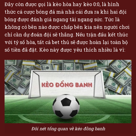
Đây còn được gọi là kèo hòa hay kèo 0:0, là hình
thức cá cược bóng đá mà nhà cái đưa ra khi hai đội
bóng được đánh giá ngang tài ngang sức. Tức là
không có bên nào được chấp bên kia nên người chơi
chỉ cần dự đoán đội sẽ thắng. Nếu trận đấu kết thúc
với tỷ số hòa, tất cả bet thủ sẽ được hoàn lại toàn bộ
số tiền đã đặt. Kèo này được yêu thích nhiều là vì:
Đôi nét tổng quan về kèo đồng banh