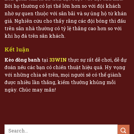
Bởi họ thường có lợi thế lớn hơn so với đội khách
nhờ sự quen thuộc với sân bãi và sự ủng hộ từ khán
giả. Nghiên cứu cho thấy rằng các đội bóng thi đấu
trên sân nhà thường có tỷ lệ thắng cao hơn so với
khi họ đá trên sân khách.
Kết luận
Kèo đồng banh
tại
33WIN
thực sự rất dễ chơi, dễ dự
đoán nếu các bạn có chiến thuật hiệu quả. Hy vọng
với những chia sẻ trên, mọi người sẽ có thể giành
được nhiều lần thắng, kiếm thưởng khủng mỗi
ngày. Chúc may mắn!