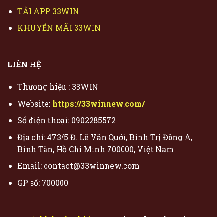
TẢI APP 33WIN
KHUYẾN MÃI 33WIN
LIÊN HỆ
Thương hiệu : 33WIN
Website:
https://33winnew.com/
Số điện thoại:
0902285572
Địa chỉ:
473/5 Đ. Lê Văn Quới, Bình Trị Đông A,
Bình Tân, Hồ Chí Minh 700000, Việt Nam
Email:
contact@33winnew.com
GP số: 700000