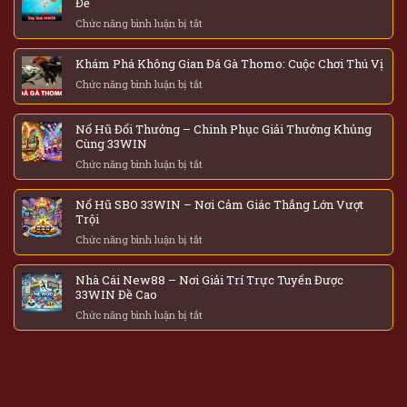
Đề
Bắn
Cá
ở
Chức năng bình luận bị tắt
Xèng
Kép
Hiệu
Lệch
Khám Phá Không Gian Đá Gà Thomo: Cuộc Chơi Thú Vị
Quả
33WIN:
Để
ở
Chức năng bình luận bị tắt
Cách
Săn
Khám
Chơi
Thưởng
Phá
Chuẩn
Nổ Hũ Đổi Thưởng – Chinh Phục Giải Thưởng Khủng
Không
Xác
Cùng 33WIN
Gian
Từ
Đá
Cao
ở
Chức năng bình luận bị tắt
Gà
Thủ
Nổ
Thomo:
Lô
Hũ
Nổ Hũ SBO 33WIN – Nơi Cảm Giác Thắng Lớn Vượt
Cuộc
Đề
Đổi
Trội
Chơi
Thưởng
Thú
ở
Chức năng bình luận bị tắt
–
Vị
Nổ
Chinh
Hũ
Phục
Nhà Cái New88 – Nơi Giải Trí Trực Tuyến Được
SBO
Giải
33WIN Đề Cao
33WIN
Thưởng
ở
Chức năng bình luận bị tắt
–
Khủng
Nhà
Nơi
Cùng
Cái
Cảm
33WIN
New88
Giác
–
Thắng
Nơi
Lớn
Giải