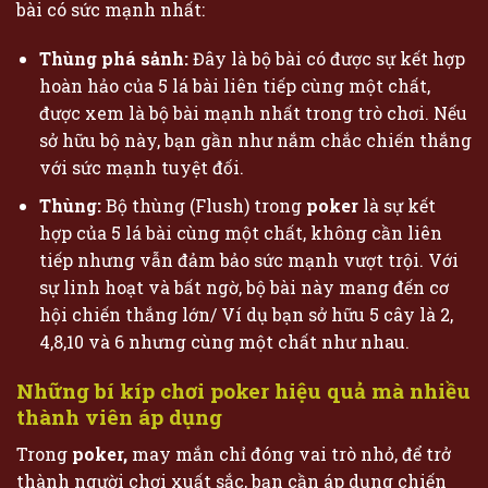
bài có sức mạnh nhất:
Thùng phá sảnh:
Đây là bộ bài có được sự kết hợp
hoàn hảo của 5 lá bài liên tiếp cùng một chất,
được xem là bộ bài mạnh nhất trong trò chơi. Nếu
sở hữu bộ này, bạn gần như nắm chắc chiến thắng
với sức mạnh tuyệt đối.
Thùng:
Bộ thùng (Flush) trong
poker
là sự kết
hợp của 5 lá bài cùng một chất, không cần liên
tiếp nhưng vẫn đảm bảo sức mạnh vượt trội. Với
sự linh hoạt và bất ngờ, bộ bài này mang đến cơ
hội chiến thắng lớn/ Ví dụ bạn sở hữu 5 cây là 2,
4,8,10 và 6 nhưng cùng một chất như nhau.
Những bí kíp chơi poker hiệu quả mà nhiều
thành viên áp dụng
Trong
poker,
may mắn chỉ đóng vai trò nhỏ, để trở
thành người chơi xuất sắc, bạn cần áp dụng chiến