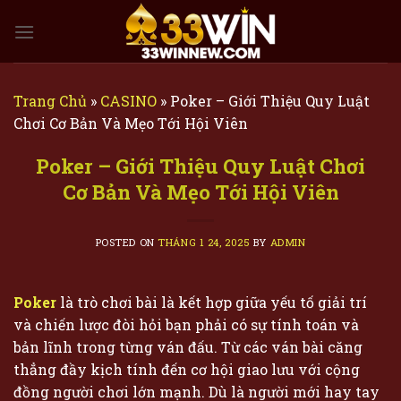
Skip
to
content
Trang Chủ
»
CASINO
»
Poker – Giới Thiệu Quy Luật
Chơi Cơ Bản Và Mẹo Tới Hội Viên
Poker – Giới Thiệu Quy Luật Chơi
Cơ Bản Và Mẹo Tới Hội Viên
POSTED ON
THÁNG 1 24, 2025
BY
ADMIN
Poker
là trò chơi bài là kết hợp giữa yếu tố giải trí
và chiến lược đòi hỏi bạn phải có sự tính toán và
bản lĩnh trong từng ván đấu. Từ các ván bài căng
thẳng đầy kịch tính đến cơ hội giao lưu với cộng
đồng người chơi lớn mạnh. Dù là người mới hay tay