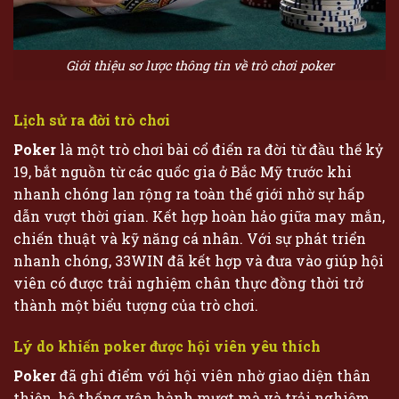
Giới thiệu sơ lược thông tin về trò chơi poker
Lịch sử ra đời trò chơi
Poker
là một trò chơi bài cổ điển ra đời từ đầu thế kỷ
19, bắt nguồn từ các quốc gia ở Bắc Mỹ trước khi
nhanh chóng lan rộng ra toàn thế giới nhờ sự hấp
dẫn vượt thời gian. Kết hợp hoàn hảo giữa may mắn,
chiến thuật và kỹ năng cá nhân. Với sự phát triển
nhanh chóng, 33WIN đã kết hợp và đưa vào giúp hội
viên có được trải nghiệm chân thực đồng thời trở
thành một biểu tượng của trò chơi.
Lý do khiến poker được hội viên yêu thích
Poker
đã ghi điểm với hội viên nhờ giao diện thân
thiện, hệ thống vận hành mượt mà và trải nghiệm