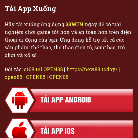
Vượt
Trí
Trội
Tải App Xuống
Trực
Tuyến
Được
Hãy tải xuống ứng dụng
33WIN
ngay để có trải
33WIN
nghiệm chơi game tốt hơn và an toàn hơn trên điện
Đề
Cao
thoại di động của bạn. Ứng dụng hỗ trợ tất cả các
sản phẩm: thể thao, thể thao điện tử, sòng bạc, trò
chơi và xổ số.
Đối tác:
c168 tel
OPEN88
|
https://new88.today/
|
open88
|
OPEN88
|
OPEN88