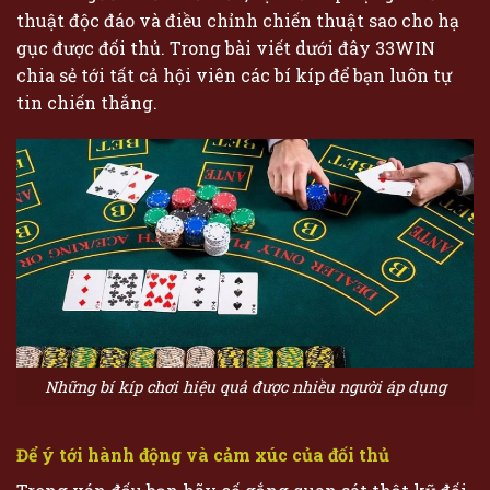
thuật độc đáo và điều chỉnh chiến thuật sao cho hạ
gục được đối thủ. Trong bài viết dưới đây 33WIN
chia sẻ tới tất cả hội viên các bí kíp để bạn luôn tự
tin chiến thắng.
Những bí kíp chơi hiệu quả được nhiều người áp dụng
Để ý tới hành động và cảm xúc của đối thủ