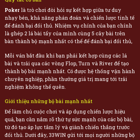
Poker
là trò chơi đòi hỏi sự kết hợp giữa tư duy
nhạy bén, khả năng phán đoán và chiến lược tinh tế
để đánh bại đối thủ. Nhiệm vụ chính của bạn chính
là ghép 2 lá bài tẩy của mình cùng 5 cây bài trên
bàn thành bộ mạnh nhất có thể để đánh bại đối thủ,
Mỗi ván bắt đầu khi bạn phải kết hợp cùng các lá
bài và trải qua các vòng Flop, Turn và River để tạo
thành bộ bài mạnh nhất. Có được hệ thống vận hành
chuyên nghiệp, phần thưởng giá trị mang tới trải
nghiệm không thể quên.
Giới thiệu những bộ bài mạnh nhất
Để làm chủ cuộc chơi và áp dụng chiến lược hiệu
quả, bạn cần nắm rõ thứ tự sức mạnh của các bộ bài,
từ đó tạo áp lực tâm lý và giành chiến thắng trước
đối thủ. Dưới đây, 33WIN gửi tới mọi người những bộ