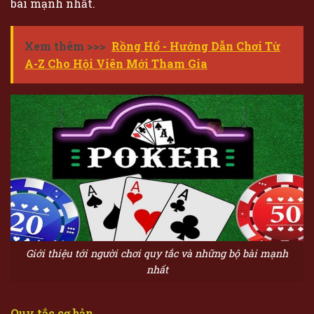
bài mạnh nhất.
Xem thêm >>>
Rồng Hổ - Hướng Dẫn Chơi Từ
A-Z Cho Hội Viên Mới Tham Gia
Giới thiệu tới người chơi quy tắc và những bộ bài mạnh
nhất
Quy tắc cơ bản